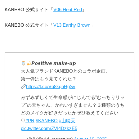
KANEBO 公式サイト「
V06 Heat Red
」
KANEBO 公式サイト「
V13 Earthy Brown
」
𝙋𝙤𝙨𝙞𝙩𝙞𝙫𝙚 𝙢𝙖𝙠𝙚-𝙪𝙥
大人気ブランドKANEBOとのコラボ企画、
第一弾はもう見てくれた？
https://t.co/Vq8kqnHgSv
みずみずしくて生命感がにじんでる"むっちりリッ
プ"の天ちゃん、かわいすぎません？３種類のうち
どのメイクが好きだったかぜひ教えてください
♡
#PR
#KANEBO
#山﨑天
pic.twitter.com/ZVI4DzkzE5