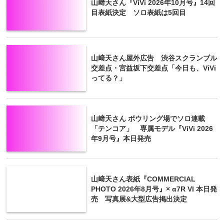
山﨑天さん『ViVi 2026年10月号』14回
目表紙決定 ソロ表紙は5回目
山﨑天さん屋外広告 渋谷スクランブル
交差点・宮益坂下交差点「今日も、ViVi
ってる？」
山﨑天さん ボウリング場でソロ連載
「テンコア」 専属モデル『ViVi 2026
年9月号』本日発売
山﨑天さん表紙『COMMERCIAL
PHOTO 2026年8月号』× α7R VI 本日発
売 写真展&大型広告掲出決定