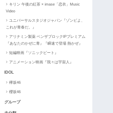
キリン 午後の紅茶 × imase「恋衣」Music
Video
ユニバーサルスタジオジャパン『ゾンビよ、
これが青春だ。』
アリナミン製薬 ベンザブロックIPプレミアム
『あなたのかぜに青』『瞬速で登場 熱かぜ』
短編映画『ソニックビート』
アニメーション映画『我々は宇宙人』
IDOL
欅坂46
櫻坂46
グループ
未分類