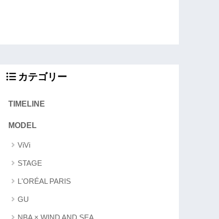
カテゴリー
TIMELINE
MODEL
ViVi
STAGE
L'ORÉAL PARIS
GU
NBA × WIND AND SEA