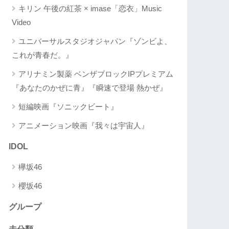
キリン 午後の紅茶 × imase「恋衣」Music
Video
ユニバーサルスタジオジャパン『ゾンビよ、
これが青春だ。』
アリナミン製薬 ベンザブロックIPプレミアム
『あなたのかぜに青』『瞬速で登場 熱かぜ』
短編映画『ソニックビート』
アニメーション映画『我々は宇宙人』
IDOL
欅坂46
櫻坂46
グループ
未分類