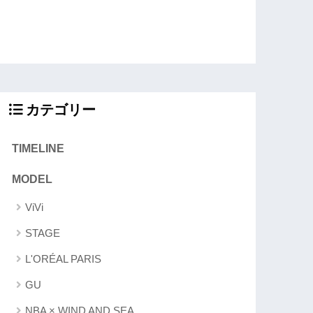
カテゴリー
TIMELINE
MODEL
ViVi
STAGE
L'ORÉAL PARIS
GU
NBA × WIND AND SEA