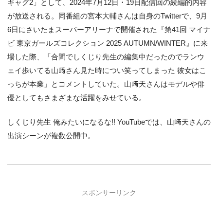
ギャグ2」として、2024年7月12日・19日配信回の続編的内容
が放送される。同番組の宮本大輔さんは自身のTwitterで、9月
6日にさいたまスーパーアリーナで開催された『第41回 マイナ
ビ 東京ガールズコレクション 2025 AUTUMN/WINTER』に来
場した際、「合間でしくじり先生の編集中だったのでランウ
ェイ歩いてる山﨑さん見た時につい笑ってしまった 彼女はこ
っちが本業」とコメントしていた。山﨑天さんはモデルや俳
優としてもさまざまな活躍をみせている。
しくじり先生 俺みたいになるな!! YouTubeでは、山﨑天さんの
出演シーンが複数公開中。
スポンサーリンク