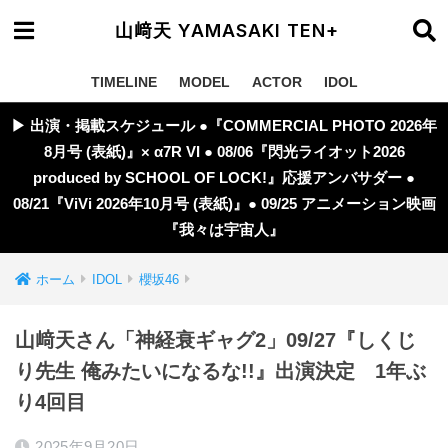
山﨑天 YAMASAKI TEN+
TIMELINE
MODEL
ACTOR
IDOL
▶︎ 出演・掲載スケジュール ●『COMMERCIAL PHOTO 2026年
8月号 (表紙)』× α7R VI ● 08/06『閃光ライオット2026
produced by SCHOOL OF LOCK!』応援アンバサダー ●
08/21『ViVi 2026年10月号 (表紙)』● 09/25 アニメーション映画
『我々は宇宙人』
ホーム
IDOL
櫻坂46
山﨑天さん「神経衰ギャグ2」09/27『しくじ
り先生 俺みたいになるな!!』出演決定 1年ぶ
り4回目
2025年9月20日