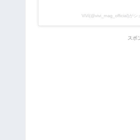
ViVi(@vivi_mag_officia
スポ