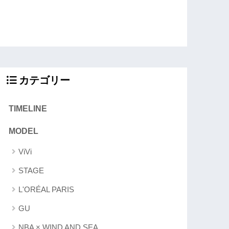
カテゴリー
TIMELINE
MODEL
ViVi
STAGE
L'ORÉAL PARIS
GU
NBA × WIND AND SEA