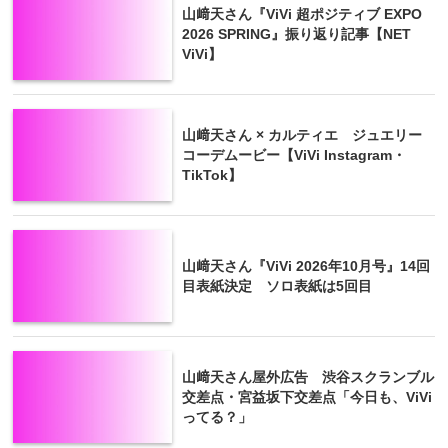
山﨑天さん『ViVi 超ポジティブ EXPO
2026 SPRING』振り返り記事【NET
ViVi】
山﨑天さん × カルティエ ジュエリー
コーデムービー【ViVi Instagram・
TikTok】
山﨑天さん『ViVi 2026年10月号』14回
目表紙決定 ソロ表紙は5回目
山﨑天さん屋外広告 渋谷スクランブル
交差点・宮益坂下交差点「今日も、ViVi
ってる？」