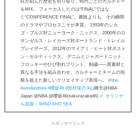
狂が刻んだ歴史を切り取り、時代ごとのカルチャー
をMIX。 フォーカスしたのは“FINAL”ではな
く“CONFERENCE FINAL”。勝敗よりも、その瞬間
のドラマやプロセスこそが本質。 1993年のシカ
ゴ・ブルズ対ニューヨーク・ニックス。2000年のロ
サンゼルス・レイカーズ対ポートランド・トレイル
ブレイザーズ。2012年のマイアミ・ヒート対ボスト
ン・セルティックス。 デニムとジャガードニット、
フロッキーやひび割れプリント、刺繍——異素材と
異なる手法を組み合わせ、カルチャーとチームの垣
根を超えた新しいクリエイティブ表現へ。
#nba
#windandsea
#櫻坂46
#田村保乃
#山
﨑天@NBA
Japan @NBA @櫻坂46(sakurazaka46)
♬ オリジナ
ル楽曲 – WIND AND SEA
スポンサーリンク