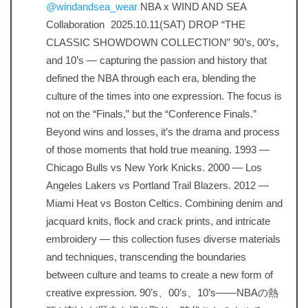
@windandsea_wear
NBA x WIND AND SEA
Collaboration 2025.10.11(SAT) DROP “THE
CLASSIC SHOWDOWN COLLECTION” 90’s, 00’s,
and 10’s — capturing the passion and history that
defined the NBA through each era, blending the
culture of the times into one expression. The focus is
not on the “Finals,” but the “Conference Finals.”
Beyond wins and losses, it’s the drama and process
of those moments that hold true meaning. 1993 —
Chicago Bulls vs New York Knicks. 2000 — Los
Angeles Lakers vs Portland Trail Blazers. 2012 —
Miami Heat vs Boston Celtics. Combining denim and
jacquard knits, flock and crack prints, and intricate
embroidery — this collection fuses diverse materials
and techniques, transcending the boundaries
between culture and teams to create a new form of
creative expression. 90’s、00’s、10’s――NBAの熱