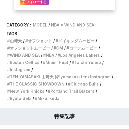
フォローする
CATEGORY :
MODEL
NBA × WIND AND SEA
TAGS :
山﨑天
オフショット
メイキングムービー
オフショットムービー
CM
コーデムービー
WIND AND SEA
NBA
Los Angeles Lakers
Boston Celtics
Miami Heat
Taichi Yoneo
Instagram
TEN YAMASAKI 山﨑天 (@yamasaki.ten) Instagram
THE CLASSIC SHOWDOWN
Chicago Bulls
New York Knicks
Portland Trail Blazers
Ryuta Seki
Miku Ikeda
特集記事