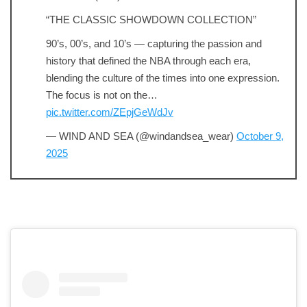
“THE CLASSIC SHOWDOWN COLLECTION”
90’s, 00’s, and 10’s — capturing the passion and
history that defined the NBA through each era,
blending the culture of the times into one expression.
The focus is not on the…
pic.twitter.com/ZEpjGeWdJv
— WIND AND SEA (@windandsea_wear)
October 9,
2025