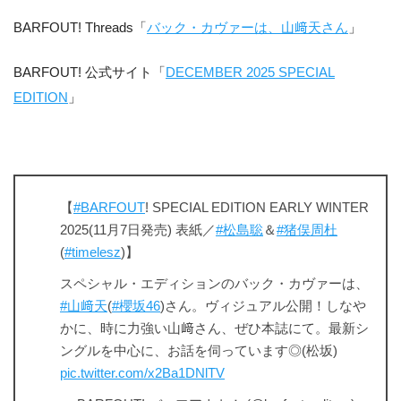
BARFOUT! Threads「
バック・カヴァーは、山﨑天さん
」
BARFOUT! 公式サイト「
DECEMBER 2025 SPECIAL
EDITION
」
【
#BARFOUT
! SPECIAL EDITION EARLY WINTER
2025(11月7日発売) 表紙／
#松島聡
＆
#猪俣周杜
(
#timelesz
)】
スペシャル・エディションのバック・カヴァーは、
#山﨑天
(
#櫻坂46
)さん。ヴィジュアル公開！しなや
かに、時に力強い山﨑さん、ぜひ本誌にて。最新シ
ングルを中心に、お話を伺っています◎(松坂)
pic.twitter.com/x2Ba1DNlTV