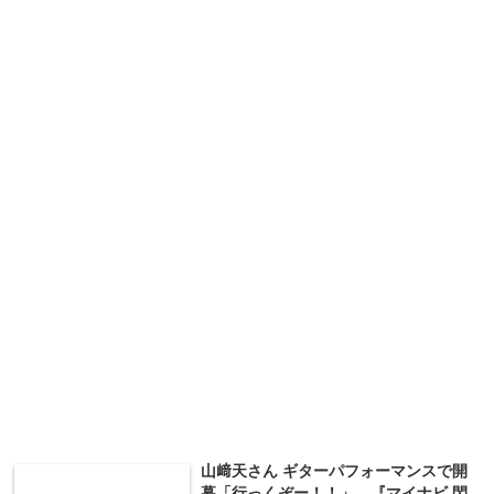
山﨑天さん ギターパフォーマンスで開
幕「行っくぞー！！」 『マイナビ 閃