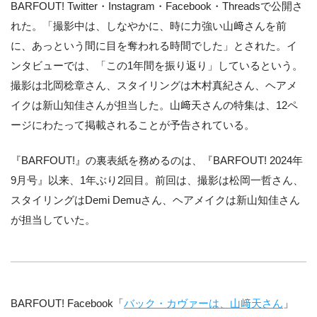
BARFOUT! Twitter・Instagram・Facebook・Threadsで公開さ
れた。「撮影中は、しなやかに、時に力強い山﨑さんを前
に、あっという間に目を奪われる時間でした」とされた。イ
ンタビューでは、「この1年間を振り返り」しているという。
撮影は北岡稔章さん、スタイリングは木村真紀さん、ヘアメ
イクは新山知佳さんが担当した。山﨑天さんの特集は、12ペ
ージにわたって掲載されることが予告されている。
『BARFOUT!』の裏表紙を務めるのは、『BARFOUT! 2024年
9月号』以来、1年ぶり2回目。前回は、撮影は松岡⼀哲さん、
スタイリングはDemi Demuさん、ヘアメイクは新山知佳さん
が担当していた。
BARFOUT! Facebook「
バック・カヴァーは、山﨑天さん
」