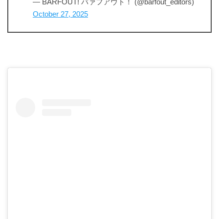
— BARFOUT! バァフアウト！ (@barfout_editors)
October 27, 2025