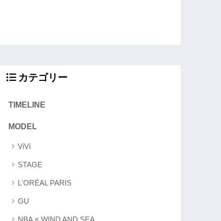
カテゴリー
TIMELINE
MODEL
ViVi
STAGE
L'ORÉAL PARIS
GU
NBA × WIND AND SEA