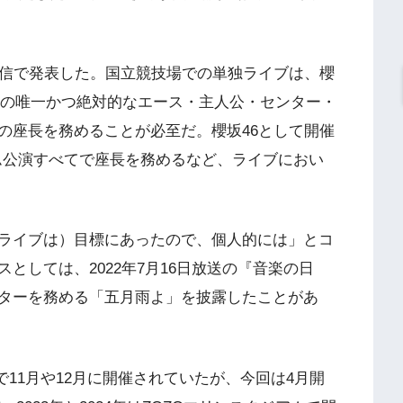
イブ配信で発表した。国立競技場での単独ライブは、櫻
46の唯一かつ絶対的なエース・主人公・センター・
の座長を務めることが必至だ。櫻坂46として開催
京ドーム公演すべてで座長を務めるなど、ライブにおい
ライブは）目標にあったので、個人的には」とコ
としては、2022
年
7
月
16
日放送の『音楽の日
センターを務める「五月雨よ」を披露したことがあ
これまで11月や12月に開催されていたが、今回は4月開