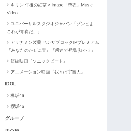
キリン 午後の紅茶 × imase「恋衣」Music
Video
ユニバーサルスタジオジャパン『ゾンビよ、
これが青春だ。』
アリナミン製薬 ベンザブロックIPプレミアム
『あなたのかぜに青』『瞬速で登場 熱かぜ』
短編映画『ソニックビート』
アニメーション映画『我々は宇宙人』
IDOL
欅坂46
櫻坂46
グループ
未分類