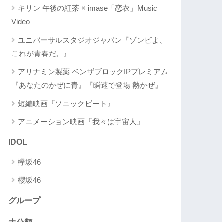
キリン 午後の紅茶 × imase「恋衣」Music
Video
ユニバーサルスタジオジャパン『ゾンビよ、
これが青春だ。』
アリナミン製薬 ベンザブロックIPプレミアム
『あなたのかぜに青』『瞬速で登場 熱かぜ』
短編映画『ソニックビート』
アニメーション映画『我々は宇宙人』
IDOL
欅坂46
櫻坂46
グループ
未分類