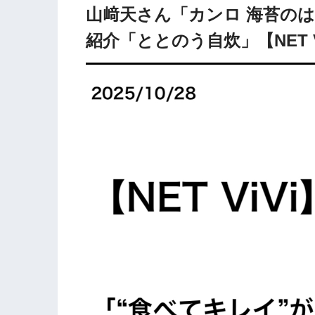
山﨑天さん「カンロ 海苔の
紹介「ととのう自炊」【NET V