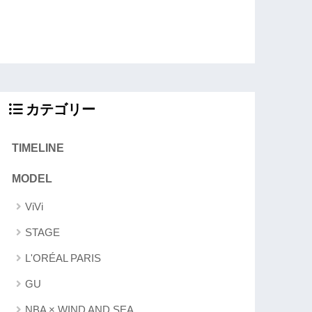
カテゴリー
TIMELINE
MODEL
ViVi
STAGE
L'ORÉAL PARIS
GU
NBA × WIND AND SEA