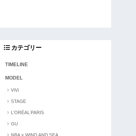
カテゴリー
TIMELINE
MODEL
ViVi
STAGE
L'ORÉAL PARIS
GU
NBA × WIND AND SEA