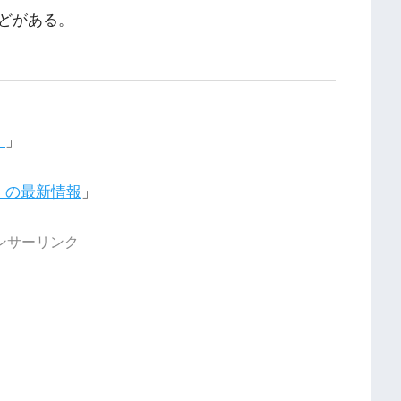
どがある。
』
」
祭』の最新情報
」
ンサーリンク