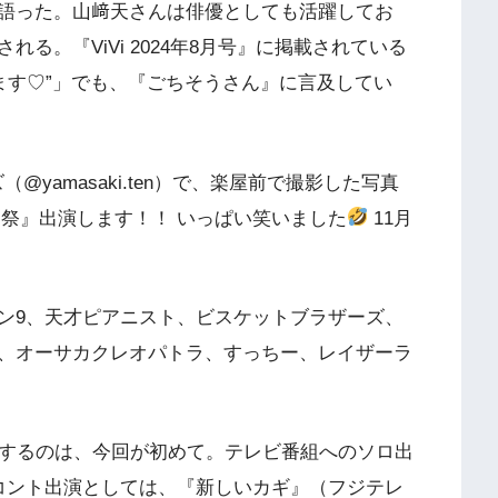
語った。山﨑天さんは俳優としても活躍してお
る。『ViVi 2024年8月号』に掲載されている
してます♡”」でも、『ごちそうさん』に言及してい
（@yamasaki.ten）で、楽屋前で撮影した写真
ント祭』出演します！！ いっぱい笑いました
11月
ン9、天才ピアニスト、ビスケットブラザーズ、
、オーサカクレオパトラ、すっちー、レイザーラ
演するのは、今回が初めて。テレビ番組へのソロ出
コント出演としては、『新しいカギ』（フジテレ