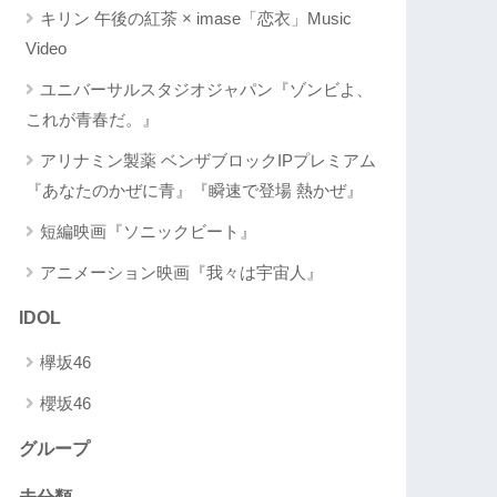
キリン 午後の紅茶 × imase「恋衣」Music
Video
ユニバーサルスタジオジャパン『ゾンビよ、
これが青春だ。』
アリナミン製薬 ベンザブロックIPプレミアム
『あなたのかぜに青』『瞬速で登場 熱かぜ』
短編映画『ソニックビート』
アニメーション映画『我々は宇宙人』
IDOL
欅坂46
櫻坂46
グループ
未分類