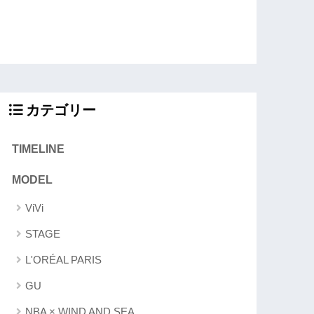
カテゴリー
TIMELINE
MODEL
ViVi
STAGE
L'ORÉAL PARIS
GU
NBA × WIND AND SEA