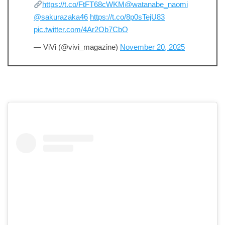
https://t.co/FtFT68cWKM
@watanabe_naomi
@sakurazaka46
https://t.co/8p0sTejU83
pic.twitter.com/4Ar2Ob7CbO
— ViVi (@vivi_magazine)
November 20, 2025