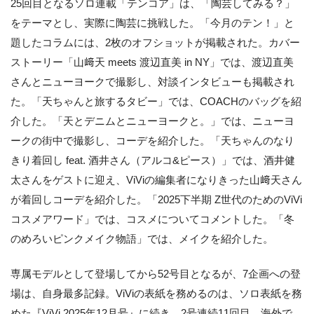
25回目となるソロ連載「テンコア」は、「陶芸してみる？」
をテーマとし、実際に陶芸に挑戦した。「今月のテン！」と
題したコラムには、2枚のオフショットが掲載された。カバー
ストーリー「山﨑天 meets 渡辺直美 in NY」では、渡辺直美
さんとニューヨークで撮影し、対談インタビューも掲載され
た。「天ちゃんと旅するタビー」では、COACHのバッグを紹
介した。「天とデニムとニューヨークと。」では、ニューヨ
ークの街中で撮影し、コーデを紹介した。「天ちゃんのなり
きり着回し feat. 酒井さん（アルコ&ピース）」では、酒井健
太さんをゲストに迎え、ViViの編集者になりきった山﨑天さん
が着回しコーデを紹介した。「2025下半期 Z世代のためのViVi
コスメアワード」では、コスメについてコメントした。「冬
のめろいピンクメイク物語」では、メイクを紹介した。
専属モデルとして登場してから52号目となるが、7企画への登
場は、自身最多記録。ViViの表紙を務めるのは、ソロ表紙を務
めた『ViVi 2025年12月号』に続き、2号連続11回目。海外で