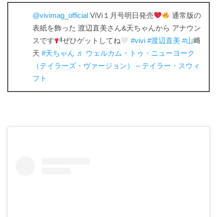
@vivimag_official
ViVi１月号明日発売
通常版の
表紙を飾った 渡辺直美さん&天ちゃんから アナウン
スです
ぜひゲットしてね
#vivi
#渡辺直美
#山
﨑
天
#天ちゃん
♬ ウェルカム・トゥ・ニューヨーク
（テイラーズ・ヴァージョン） – テイラー・スウィ
フト