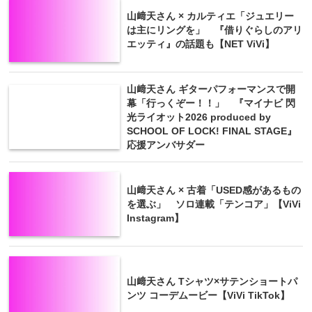
山﨑天さん × カルティエ「ジュエリー
は主にリングを」 『借りぐらしのアリ
エッティ』の話題も【NET ViVi】
山﨑天さん ギターパフォーマンスで開
幕「行っくぞー！！」 『マイナビ 閃
光ライオット2026 produced by
SCHOOL OF LOCK! FINAL STAGE』
応援アンバサダー
山﨑天さん × 古着「USED感があるもの
を選ぶ」 ソロ連載「テンコア」【ViVi
Instagram】
山﨑天さん Tシャツ×サテンショートパ
ンツ コーデムービー【ViVi TikTok】