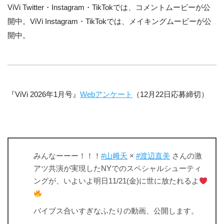
ViVi Twitter・Instagram・TikTokでは、コメントムービーが公
開中。ViVi Instagram・TikTokでは、メイキングムービーが公
開中。
『ViVi 2026年1月号』
Webアンケート
（12月22日応募締切）
みんなーーー！！！
#山﨑天
×
#渡辺直美
さんの激
アツ共演が実現したNYでのスペシャルシューティ
ングが、いよいよ明日11/21(金)に世に放たれるよ
バイブス合いすぎなふたりの動画、公開します。