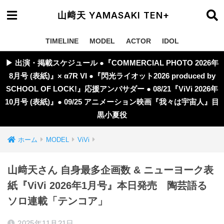
山﨑天 YAMASAKI TEN+
TIMELINE
MODEL
ACTOR
IDOL
▶︎ 出演・掲載スケジュール ●『COMMERCIAL PHOTO 2026年
8月号 (表紙)』× α7R VI ●『閃光ライオット2026 produced by
SCHOOL OF LOCK!』応援アンバサダー ● 08/21『ViVi 2026年
10月号 (表紙)』● 09/25 アニメーション映画『我々は宇宙人』目
黒小夏役
ホーム
MODEL
ViVi
山﨑天さん 自身最多企画数 & ニューヨーク表
紙『ViVi 2026年1月号』本日発売 陶芸語る
ソロ連載「テンコア」
2025年11月21日