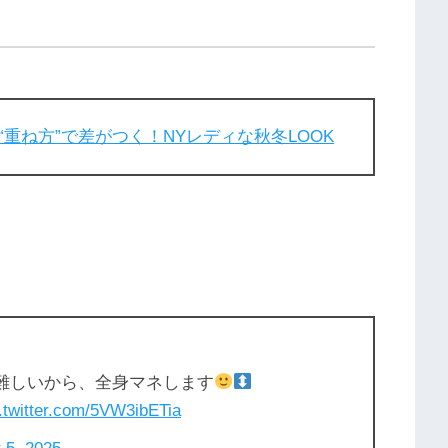
重ね方”で差がつく！NYレディな秋冬LOOK
と難しいから、全身マネします
.twitter.com/5VW3ibETia