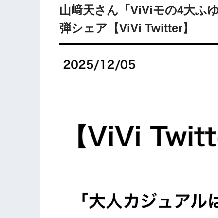
山﨑天さん「ViViモの4大ふ
弾シェア【ViVi Twitter】