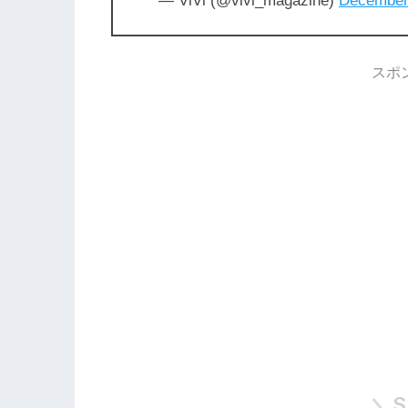
— ViVi (@vivi_magazine)
December
スポ
S