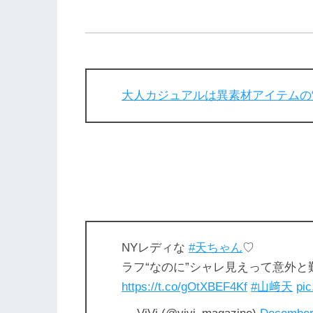
大人カジュアルは異素材アイテムの“
NYレディな
#天ちゃん
♡
ラフ“なのに”シャレ見えって意外
https://t.co/gOtXBEF4Kf
#山﨑天
pic