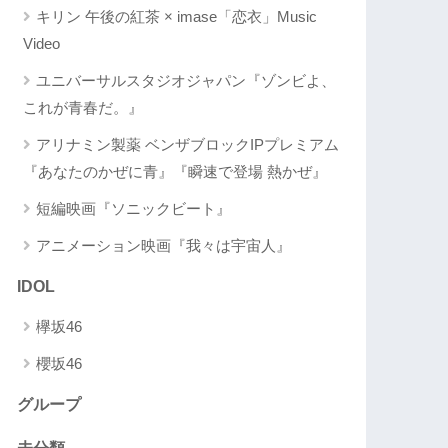
キリン 午後の紅茶 × imase「恋衣」Music
Video
ユニバーサルスタジオジャパン『ゾンビよ、
これが青春だ。』
アリナミン製薬 ベンザブロックIPプレミアム
『あなたのかぜに青』『瞬速で登場 熱かぜ』
短編映画『ソニックビート』
アニメーション映画『我々は宇宙人』
IDOL
欅坂46
櫻坂46
グループ
未分類