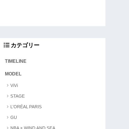
カテゴリー
TIMELINE
MODEL
ViVi
STAGE
L'ORÉAL PARIS
GU
NBA × WIND AND SEA