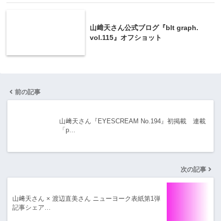
山﨑天さん公式ブログ『blt graph.
vol.115』オフショット
前の記事
山﨑天さん『EYESCREAM No.194』初掲載 連載
「p…
次の記事
山﨑天さん × 渡辺直美さん ニューヨーク表紙第1弾
記事シェア…