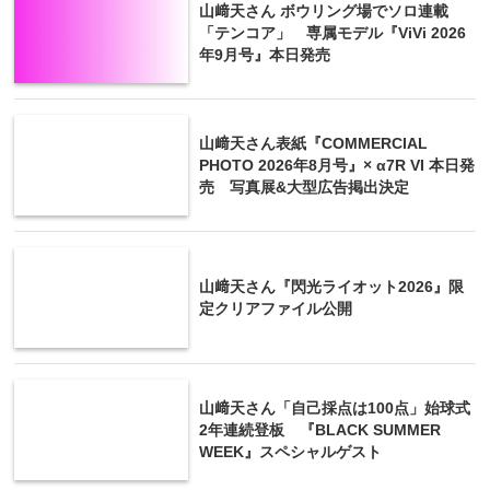
山﨑天さん ボウリング場でソロ連載
「テンコア」 専属モデル『ViVi 2026
年9月号』本日発売
山﨑天さん表紙『COMMERCIAL
PHOTO 2026年8月号』× α7R VI 本日発
売 写真展&大型広告掲出決定
山﨑天さん『閃光ライオット2026』限
定クリアファイル公開
山﨑天さん「自己採点は100点」始球式
2年連続登板 『BLACK SUMMER
WEEK』スペシャルゲスト