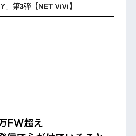
NY」第3弾【NET ViVi】