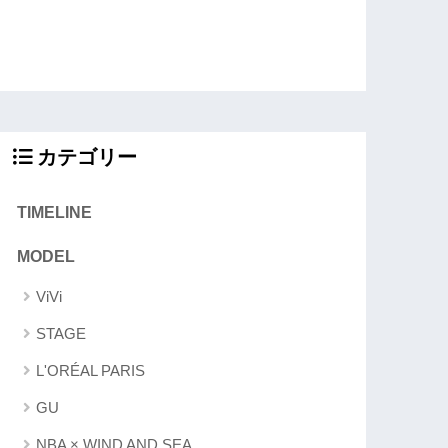
カテゴリー
TIMELINE
MODEL
ViVi
STAGE
L'ORÉAL PARIS
GU
NBA × WIND AND SEA