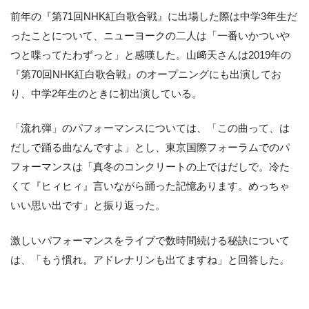
前年の『第71回NHK紅白歌合戦』に出場した際は中学3年生だ
ったことについて、ニューヨークの二人は「一番いかついや
つと喋ってたわずっと」と感嘆した。山﨑天さんは2019年の
『第70回NHK紅白歌合戦』のオープニングにも出演してお
り、中学2年生のときに初出演している。
「流れ弾」のパフォーマンスについては、「この曲って、は
だしで踊る曲なんですよ」とし、東京国際フォーラムでのパ
フォーマンスは「真冬のコンクリートの上ではだしで。冷た
くて『ヒィヒィ』言いながら踊った記憶あります。めっちゃ
いい思い出です」と振り返った。
激しいパフォーマンスをライブで数時間続ける秘訣について
は、「もう慣れ。アドレナリンも出てますね」と回答した。