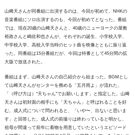
山﨑天さんが同番組に出演するのは、今回が初めて。NHKの
音楽番組にソロ出演するのも、今回が初めてとなった。番組
では、現在20歳の山﨑天さんと、40歳のニューヨークの屋敷
裕政さんと嶋佐和也さんが、それぞれの誕生、小学校入学、
中学校入学、高校入学当時のヒット曲を映像とともに振り返
った。同番組は15分番組だが、今回は特番として45分間の拡
大版で放送された。
番組はまず、山﨑天さんの自己紹介から始まった。BGMとし
て山﨑天さんがセンターを務める「五月雨よ」が流れた。
「（呼び方は）“天ちゃん”でお願いします」と指定した。山﨑
天さんは初対面の相手にも「天ちゃん」と呼ばれることを好
む。成人式について問われると、「いや〜、出ないと思いま
す」と回答した。成人式の前撮りは終わっていると明かし、
祖母が間違って前年に着物を用意していたというエピソード