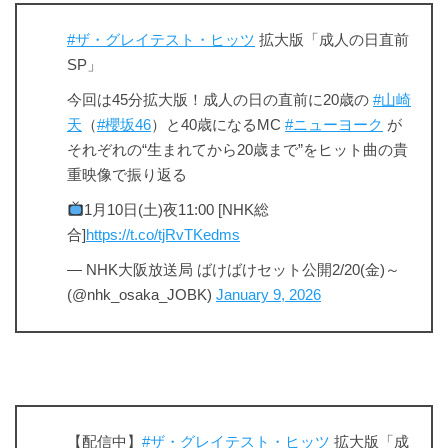
#ザ・グレイテスト・ヒッツ
拡大版「成人の日直前
SP」
今回は45分拡大版！成人の日の直前に20歳の
#山崎
天
（
#櫻坂46
）と40歳になるMC
#ニューヨーク
が
それぞれの“生まれてから20歳まで”をヒット曲の貴
重映像で振り返る
1月10日(土)夜11:00 [NHK総
合]
https://t.co/tjRvTKedms
— NHK大阪放送局 ばけばけセット公開2/20(金)～
(@nhk_osaka_JOBK)
January 9, 2026
【配信中】
#ザ・グレイテスト・ヒッツ
拡大版「成