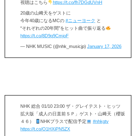
視聴はこちら
https://t.co/fh7DGdUVnH
20歳の山﨑天をゲストに
今年40歳になるMCの
#ニューヨーク
と
“それぞれの20年間”をヒット曲で振り返る
https://t.co/8D9q9CmjoF
— NHK MUSIC (@nhk_musicjp)
January 17, 2026
NHK 総合 01/10 23:00 ザ・グレイテスト・ヒッツ
拡大版「成人の日直前ＳＰ」ゲスト・山﨑天（櫻坂
４６）
NHKプラスで配信予定
#nhkgtv
https://t.co/O1HXiPN5ZX