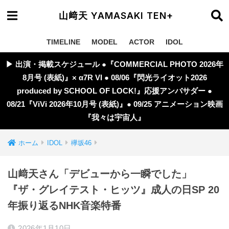
山﨑天 YAMASAKI TEN+
TIMELINE
MODEL
ACTOR
IDOL
▶︎ 出演・掲載スケジュール ●『COMMERCIAL PHOTO 2026年
8月号 (表紙)』× α7R VI ● 08/06『閃光ライオット2026
produced by SCHOOL OF LOCK!』応援アンバサダー ●
08/21『ViVi 2026年10月号 (表紙)』● 09/25 アニメーション映画
『我々は宇宙人』
ホーム
IDOL
欅坂46
山﨑天さん「デビューから一瞬でした」
『ザ・グレイテスト・ヒッツ』成人の日SP 20
年振り返るNHK音楽特番
2026年1月10日