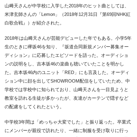
山﨑天さんが中学校に入学した2018年のヒット曲としては、
米津玄師さんの「Lemon」（2018年12月31日『第69回NHK紅
白歌合戦』）が紹介された。
2018年は山﨑天さんが芸能デビューした年でもある。小学5年
生のときに欅坂46を知り、『坂道合同新規メンバー募集オー
ディション』に応募したエピソードを語った。オーディショ
ンの説明をし、吉本坂46の楽曲も聴いていたことを明かし
た。吉本坂46内のユニット「RED」にも言及した。オーディ
ション中に顔を出してSHOWROOM配信をしていたため、中
学校では学校中に知られており、山﨑天さんを一目見ようと
教室を訪れる生徒が多かったが、友達がカーテンで隠すなど
の配慮をしてくれたという。
中学校3年間は「めっちゃ大変でした」と振り返った。卒業式
にメンバーが親役で訪れたり、一緒に制服を受け取りに行っ