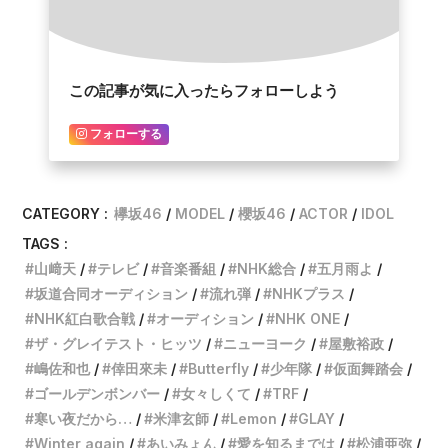
この記事が気に入ったらフォローしよう
フォローする
CATEGORY :
欅坂46
MODEL
櫻坂46
ACTOR
IDOL
TAGS :
山﨑天
テレビ
音楽番組
NHK総合
五月雨よ
坂道合同オーディション
流れ弾
NHKプラス
NHK紅白歌合戦
オーディション
NHK ONE
ザ・グレイテスト・ヒッツ
ニューヨーク
屋敷裕政
嶋佐和也
倖田來未
Butterfly
少年隊
仮面舞踏会
ゴールデンボンバー
女々しくて
TRF
寒い夜だから…
米津玄師
Lemon
GLAY
Winter again
あいみょん
愛を知るまでは
松浦亜弥