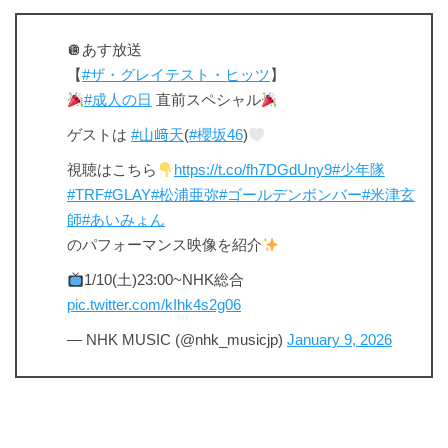
🪩あす放送
【
#ザ・グレイテスト・ヒッツ
】
#成人の日
直前スペシャル
ゲストは
#山﨑天
(
#櫻坂46
)
視聴はこちら
https://t.co/fh7DGdUny9
#少年隊
#TRF
#GLAY
#松浦亜弥
#ゴールデンボンバー
#米津玄
師
#あいみょん
のパフォーマンス映像を紹介
1/10(土)23:00~NHK総合
pic.twitter.com/kIhk4s2g06
— NHK MUSIC (@nhk_musicjp)
January 9, 2026