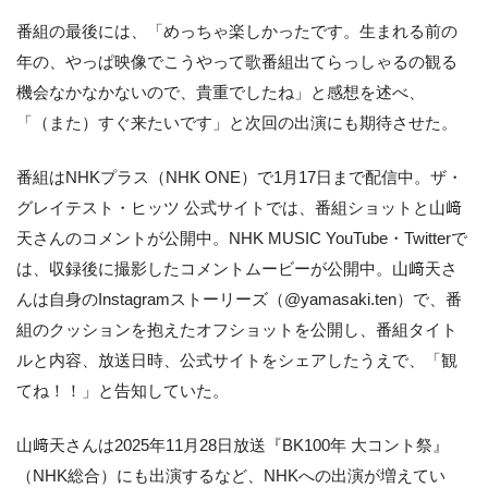
番組の最後には、「めっちゃ楽しかったです。生まれる前の
年の、やっぱ映像でこうやって歌番組出てらっしゃるの観る
機会なかなかないので、貴重でしたね」と感想を述べ、
「（また）すぐ来たいです」と次回の出演にも期待させた。
番組はNHKプラス（NHK ONE）で1月17日まで配信中。ザ・
グレイテスト・ヒッツ 公式サイトでは、番組ショットと山﨑
天さんのコメントが公開中。NHK MUSIC YouTube・Twitterで
は、収録後に撮影したコメントムービーが公開中。山﨑天さ
んは自身のInstagramストーリーズ（@yamasaki.ten）で、番
組のクッションを抱えたオフショットを公開し、番組タイト
ルと内容、放送日時、公式サイトをシェアしたうえで、「観
てね！！」と告知していた。
山﨑天さんは2025年11月28日放送『BK100年 大コント祭』
（NHK総合）にも出演するなど、NHKへの出演が増えてい