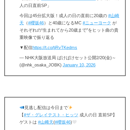
人の日直前SP」
今回は45分拡大版！成人の日の直前に20歳の
#山崎
天
（
#櫻坂46
）と40歳になるMC
#ニューヨーク
が
それぞれの“生まれてから20歳まで”をヒット曲の貴
重映像で振り返る
▼配信
https://t.co/tjRvTKedms
— NHK大阪放送局 ばけばけセット公開2/20(金)～
(@nhk_osaka_JOBK)
January 10, 2026
見逃し配信は今日まで
【
#ザ・グレイテスト・ヒッツ
成人の日 直前SP】
ゲストは
#山﨑天
(
#櫻坂46
)