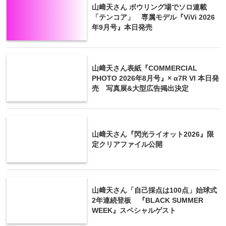
山﨑天さん ボウリング場でソロ連載
「テンコア」 専属モデル『ViVi 2026
年9月号』本日発売
山﨑天さん表紙『COMMERCIAL
PHOTO 2026年8月号』× α7R VI 本日発
売 写真展&大型広告掲出決定
山﨑天さん『閃光ライオット2026』限
定クリアファイル公開
山﨑天さん「自己採点は100点」始球式
2年連続登板 『BLACK SUMMER
WEEK』スペシャルゲスト