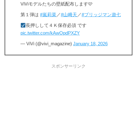
ViViモデルたちの壁紙配布します🩷
第１弾は
#嵐莉菜
／
#山﨑天
／
#ブリッジマン遊七
長押しして４Ｋ保存必須 です
pic.twitter.com/kAwOpdPXZY
— ViVi (@vivi_magazine)
January 18, 2026
スポンサーリンク