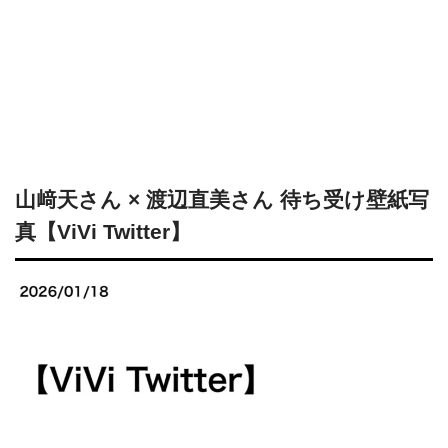
山﨑天さん × 渡辺直美さん 待ち受け壁紙写
真【ViVi Twitter】