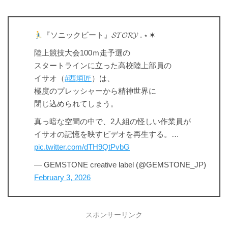
『ソニックビート』𝓢𝓣𝓞𝓡𝓨 . ⋆ ✶
陸上競技大会100ｍ走予選の
スタートラインに立った高校陸上部員の
イサオ（
#西垣匠
）は、
極度のプレッシャーから精神世界に
閉じ込められてしまう。
真っ暗な空間の中で、2人組の怪しい作業員が
イサオの記憶を映すビデオを再生する。…
pic.twitter.com/dTH9QtPvbG
— GEMSTONE creative label (@GEMSTONE_JP)
February 3, 2026
スポンサーリンク