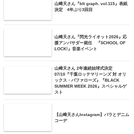
山﨑天さん『blt graph. vol.115』表紙
決定 4年ぶり3回目
山﨑天さん『閃光ライオット2026』応
援アンバサダー就任 『SCHOOL OF
LOCK!』音楽イベント
山﨑天さん 2年連続始球式決定
07/10『千葉ロッテマリーンズ 対 オリ
ックス・バファローズ』『BLACK
SUMMER WEEK 2026』スペシャルゲ
スト
【山﨑天さんInstagram】バラとデニム
コーデ