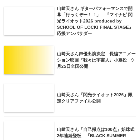
山﨑天さん ギターパフォーマンスで開
幕「行っくぞー！！」 『マイナビ 閃
光ライオット2026 produced by
SCHOOL OF LOCK! FINAL STAGE』
応援アンバサダー
山﨑天さん声優出演決定 長編アニメー
ション映画『我々は宇宙人』小夏役 9
月25日全国公開
山﨑天さん『閃光ライオット2026』限
定クリアファイル公開
山﨑天さん「自己採点は100点」始球式
2年連続登板 『BLACK SUMMER