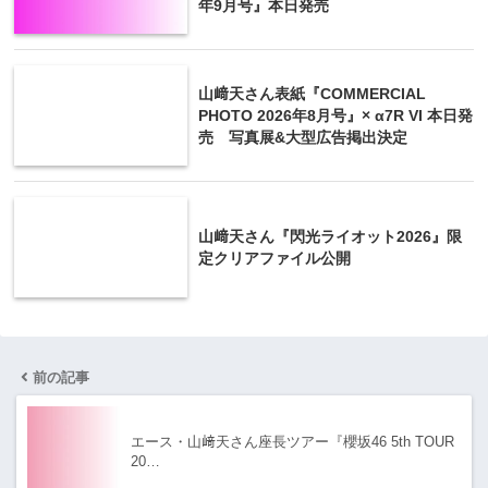
年9月号』本日発売
山﨑天さん表紙『COMMERCIAL
PHOTO 2026年8月号』× α7R VI 本日発
売 写真展&大型広告掲出決定
山﨑天さん『閃光ライオット2026』限
定クリアファイル公開
前の記事
エース・山﨑天さん座長ツアー『櫻坂46 5th TOUR
20…