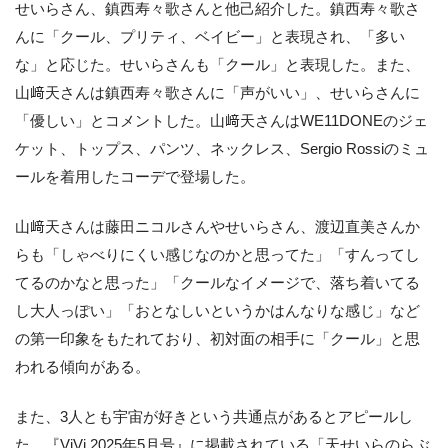
せいらさん、鎮西寿々歌さんと他己紹介した。鎮西寿々歌さ
んに「クール、プリティ、ベイビー」と表現され、「多い
な」と応じた。せいらさんも「クール」と表現した。また、
山﨑天さんは鎮西寿々歌さんに「声がいい」、せいらさんに
「優しい」とコメントした。山﨑天さんはWE11DONEのジェ
ケット、トップス、パンツ、ネックレス、Sergio Rossiのミュ
ールを着用したコーデで登場した。
山﨑天さんは藤田ニコルさんやせいらさん、渡辺直美さんか
らも「しゃべりにくい感じなのかと思ってた」「すんってし
てるのかなと思った」「クールなイメージで、落ち着いてる
し大人っぽい」「おとなしいというかはんなりな感じ」など
の第一印象をもたれており、初対面の相手に「クール」と思
われる傾向がある。
また、3人とも宇宙が好きという共通点があるとアピールし
た。『ViVi 2025年5月号』に掲載されている「天せいらのらぶ