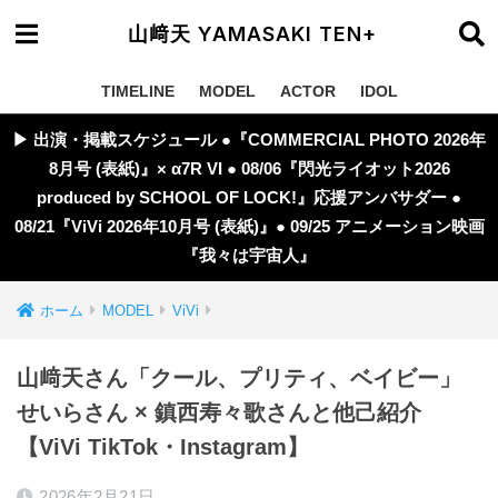
山﨑天 YAMASAKI TEN+
TIMELINE
MODEL
ACTOR
IDOL
▶︎ 出演・掲載スケジュール ●『COMMERCIAL PHOTO 2026年
8月号 (表紙)』× α7R VI ● 08/06『閃光ライオット2026
produced by SCHOOL OF LOCK!』応援アンバサダー ●
08/21『ViVi 2026年10月号 (表紙)』● 09/25 アニメーション映画
『我々は宇宙人』
ホーム
MODEL
ViVi
山﨑天さん「クール、プリティ、ベイビー」
せいらさん × 鎮西寿々歌さんと他己紹介
【ViVi TikTok・Instagram】
2026年2月21日