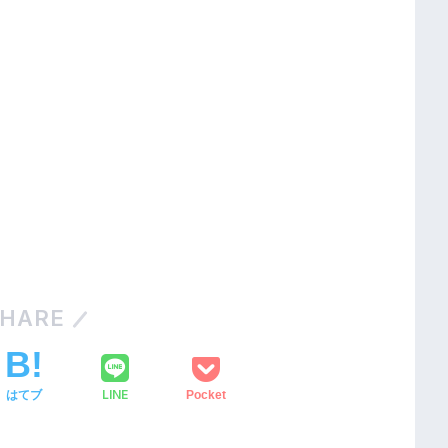
HARE
LINE
はてブ
Pocket