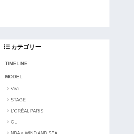
カテゴリー
TIMELINE
MODEL
ViVi
STAGE
L'ORÉAL PARIS
GU
NBA × WIND AND SEA