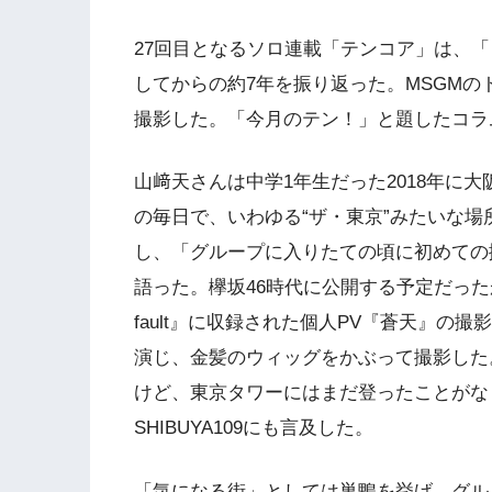
27回目となるソロ連載「テンコア」は、
してからの約7年を振り返った。MSGM
撮影した。「今月のテン！」と題したコラ
山﨑天さんは中学1年生だった2018年に
の毎日で、いわゆる“ザ・東京”みたいな
し、「グループに入りたての頃に初めての
語った。欅坂46時代に公開する予定だったが、
fault』に収録された個人PV『蒼天』の
演じ、金髪のウィッグをかぶって撮影した
けど、東京タワーにはまだ登ったことがな
SHIBUYA109にも言及した。
「気になる街」としては巣鴨を挙げ、グル