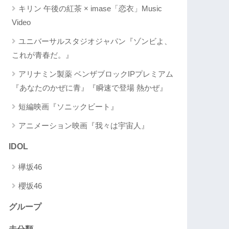
キリン 午後の紅茶 × imase「恋衣」Music
Video
ユニバーサルスタジオジャパン『ゾンビよ、
これが青春だ。』
アリナミン製薬 ベンザブロックIPプレミアム
『あなたのかぜに青』『瞬速で登場 熱かぜ』
短編映画『ソニックビート』
アニメーション映画『我々は宇宙人』
IDOL
欅坂46
櫻坂46
グループ
未分類