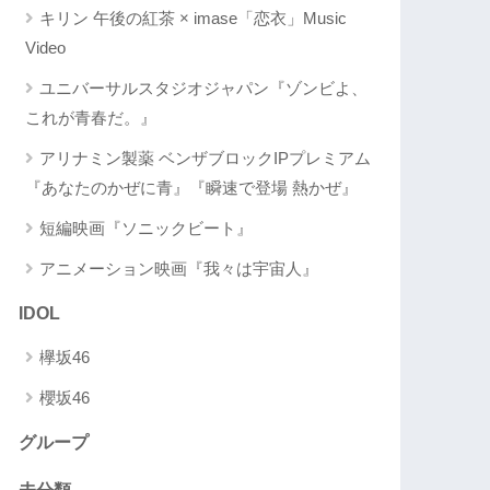
キリン 午後の紅茶 × imase「恋衣」Music
Video
ユニバーサルスタジオジャパン『ゾンビよ、
これが青春だ。』
アリナミン製薬 ベンザブロックIPプレミアム
『あなたのかぜに青』『瞬速で登場 熱かぜ』
短編映画『ソニックビート』
アニメーション映画『我々は宇宙人』
IDOL
欅坂46
櫻坂46
グループ
未分類