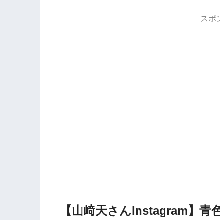
スポ
【山﨑天さんInstagram】