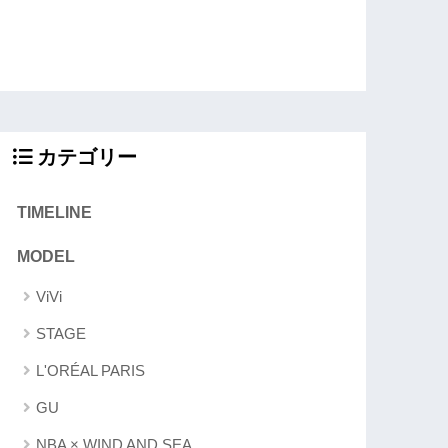
カテゴリー
TIMELINE
MODEL
ViVi
STAGE
L'ORÉAL PARIS
GU
NBA × WIND AND SEA