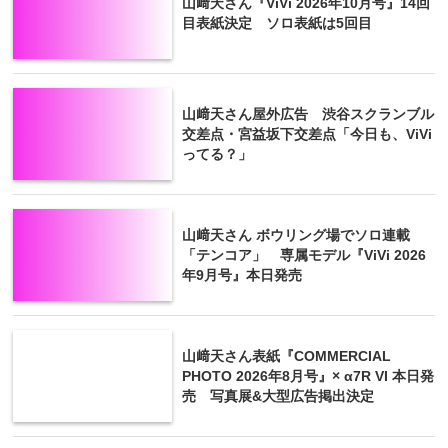
山﨑天さん『ViVi 2026年10月号』14回
目表紙決定 ソロ表紙は5回目
山﨑天さん屋外広告 渋谷スクランブル
交差点・宮益坂下交差点「今日も、ViVi
ってる？」
山﨑天さん ボウリング場でソロ連載
「テンコア」 専属モデル『ViVi 2026
年9月号』本日発売
山﨑天さん表紙『COMMERCIAL
PHOTO 2026年8月号』× α7R VI 本日発
売 写真展&大型広告掲出決定