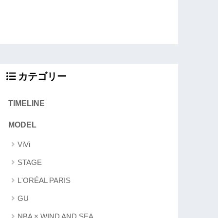
カテゴリー
TIMELINE
MODEL
ViVi
STAGE
L'ORÉAL PARIS
GU
NBA × WIND AND SEA