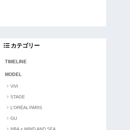
カテゴリー
TIMELINE
MODEL
ViVi
STAGE
L'ORÉAL PARIS
GU
NBA × WIND AND SEA