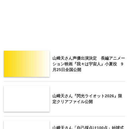
山﨑天さん声優出演決定 長編アニメー
ション映画『我々は宇宙人』小夏役 9
月25日全国公開
山﨑天さん『閃光ライオット2026』限
定クリアファイル公開
山﨑天さん「自己採点は100点」始球式