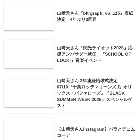
山﨑天さん『blt graph. vol.115』表紙
決定 4年ぶり3回目
山﨑天さん『閃光ライオット2026』応
援アンバサダー就任 『SCHOOL OF
LOCK!』音楽イベント
山﨑天さん 2年連続始球式決定
07/10『千葉ロッテマリーンズ 対 オリ
ックス・バファローズ』『BLACK
SUMMER WEEK 2026』スペシャルゲ
スト
【山﨑天さんInstagram】バラとデニム
コーデ