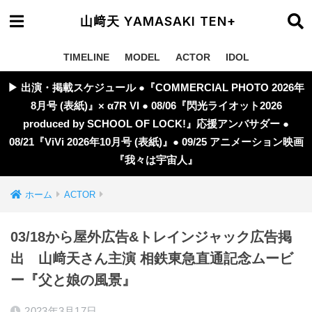
山﨑天 YAMASAKI TEN+
TIMELINE
MODEL
ACTOR
IDOL
▶︎ 出演・掲載スケジュール ●『COMMERCIAL PHOTO 2026年
8月号 (表紙)』× α7R VI ● 08/06『閃光ライオット2026
produced by SCHOOL OF LOCK!』応援アンバサダー ●
08/21『ViVi 2026年10月号 (表紙)』● 09/25 アニメーション映画
『我々は宇宙人』
ホーム
ACTOR
03/18から屋外広告&トレインジャック広告掲
出 山﨑天さん主演 相鉄東急直通記念ムービ
ー『父と娘の風景』
2023年3月17日