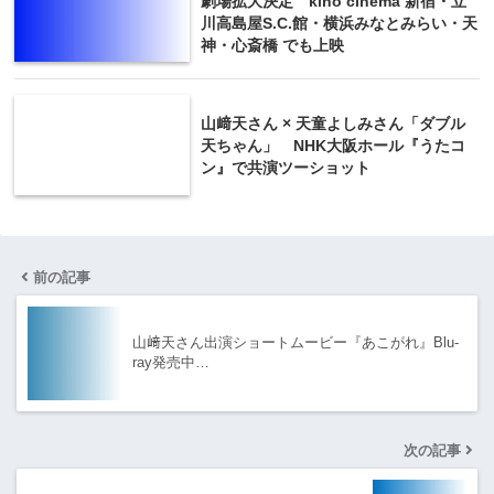
劇場拡大決定 kino cinema 新宿・立
川高島屋S.C.館・横浜みなとみらい・天
神・心斎橋 でも上映
山﨑天さん × 天童よしみさん「ダブル
天ちゃん」 NHK大阪ホール『うたコ
ン』で共演ツーショット
前の記事
山﨑天さん出演ショートムービー『あこがれ』Blu-
ray発売中…
次の記事