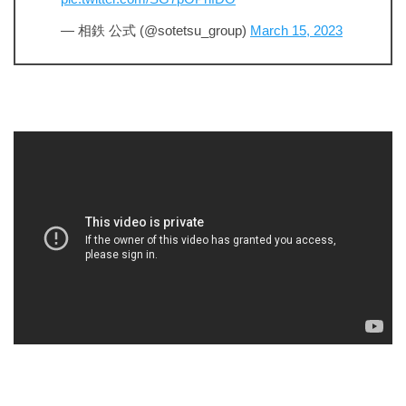
— 相鉄 公式 (@sotetsu_group)
March 15, 2023