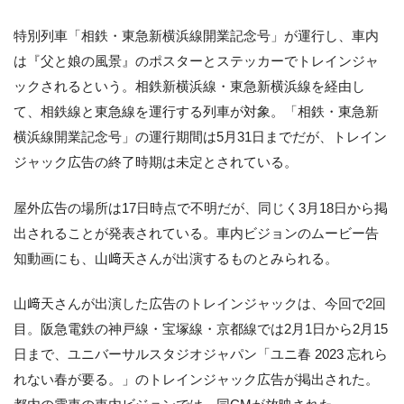
特別列車「相鉄・東急新横浜線開業記念号」が運行し、車内
は『父と娘の風景』のポスターとステッカーでトレインジャ
ックされるという。相鉄新横浜線・東急新横浜線を経由し
て、相鉄線と東急線を運行する列車が対象。「相鉄・東急新
横浜線開業記念号」の運行期間は5月31日までだが、トレイン
ジャック広告の終了時期は未定とされている。
屋外広告の場所は17日時点で不明だが、同じく3月18日から掲
出されることが発表されている。車内ビジョンのムービー告
知動画にも、山﨑天さんが出演するものとみられる。
山﨑天さんが出演した広告のトレインジャックは、今回で2回
目。阪急電鉄の神戸線・宝塚線・京都線では2月1日から2月15
日まで、ユニバーサルスタジオジャパン「ユニ春 2023 忘れら
れない春が要る。」のトレインジャック広告が掲出された。