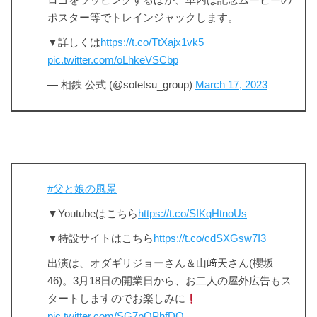
ロゴをラッピングするほか、車内は記念ムービーの
ポスター等でトレインジャックします。
▼詳しくは
https://t.co/TtXajx1vk5
pic.twitter.com/oLhkeVSCbp
— 相鉄 公式 (@sotetsu_group)
March 17, 2023
#父と娘の風景
▼Youtubeはこちら
https://t.co/SIKqHtnoUs
▼特設サイトはこちら
https://t.co/cdSXGsw7I3
出演は、オダギリジョーさん＆山﨑天さん(櫻坂
46)。3月18日の開業日から、お二人の屋外広告もス
タートしますのでお楽しみに
pic.twitter.com/SG7pOPhfDO