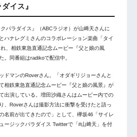
パラダイス』
ージックパラダイス』（ABCラジオ）が山﨑天さんに
んとハナレグミさんのコラボレーション楽曲「タイ
され、相鉄東急直通記念ムービー『父と娘の風
同番組はradikoで配信中。
ドマンのRoverさん。「オダギリジョーさんと
て相鉄東急直通記念ムービー『父と娘の風景』が
て出演している。増田沙織さんはムービー内での
、Roverさんは撮影方法に衝撃を受けたと語っ
の名前が出てきたので」として、欅坂46「サイレ
ジックパラダイス Twitterで「#山﨑天」を付