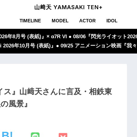
山﨑天 YAMASAKI TEN+
TIMELINE
MODEL
ACTOR
IDOL
年8月号 (表紙)』× α7R VI ● 08/06『閃光ライオット2026
iVi 2026年10月号 (表紙)』● 09/25 アニメーション映画
イス』山﨑天さんに言及・相鉄東
娘の風景』