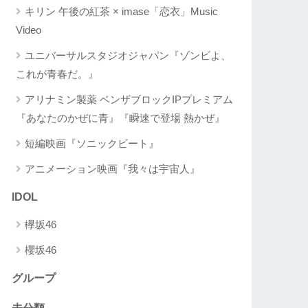
キリン 午後の紅茶 × imase「恋衣」Music
Video
ユニバーサルスタジオジャパン『ゾンビよ、
これが青春だ。』
アリナミン製薬 ベンザブロックIPプレミアム
『あなたのかぜに青』『瞬速で登場 熱かぜ』
短編映画『ソニックビート』
アニメーション映画『我々は宇宙人』
IDOL
欅坂46
櫻坂46
グループ
未分類