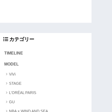
カテゴリー
TIMELINE
MODEL
ViVi
STAGE
L'ORÉAL PARIS
GU
NBA × WIND AND SEA