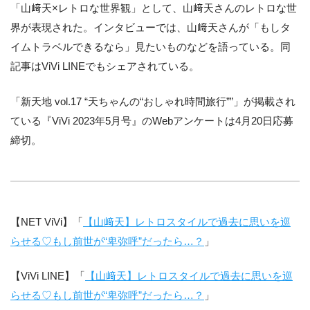
「山﨑天×レトロな世界観」として、山﨑天さんのレトロな世
界が表現された。インタビューでは、山﨑天さんが「もしタ
イムトラベルできるなら」見たいものなどを語っている。同
記事はViVi LINEでもシェアされている。
「新天地 vol.17 “天ちゃんの“おしゃれ時間旅行””」が掲載され
ている『ViVi 2023年5月号』のWebアンケートは4月20日応募
締切。
【NET ViVi】「
【山﨑天】レトロスタイルで過去に思いを巡
らせる♡もし前世が“卑弥呼”だったら…？
」
【ViVi LINE】「
【山﨑天】レトロスタイルで過去に思いを巡
らせる♡もし前世が“卑弥呼”だったら…？
」