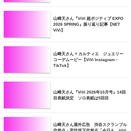
山﨑天さん『ViVi 超ポジティブ EXPO
2026 SPRING』振り返り記事【NET
ViVi】
山﨑天さん × カルティエ ジュエリー
コーデムービー【ViVi Instagram・
TikTok】
山﨑天さん『ViVi 2026年10月号』14回
目表紙決定 ソロ表紙は5回目
山﨑天さん屋外広告 渋谷スクランブル
交差点・宮益坂下交差点「今日も、ViVi