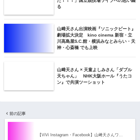
だ！！！」国立競技場ライブへの思い綴
る
山﨑天さん出演映画『ソニックビート』
劇場拡大決定 kino cinema 新宿・立
川高島屋S.C.館・横浜みなとみらい・天
神・心斎橋 でも上映
山﨑天さん × 天童よしみさん「ダブル
天ちゃん」 NHK大阪ホール『うたコ
ン』で共演ツーショット
前の記事
【ViVi Instagram・Facebook】山﨑天さんワ…