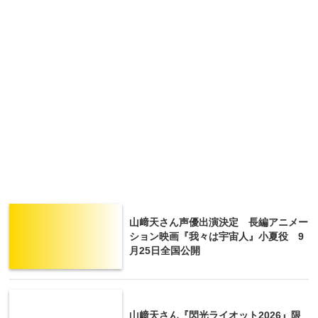
山﨑天さん声優出演決定 長編アニメー
ション映画『我々は宇宙人』小夏役 9
月25日全国公開
山﨑天さん『閃光ライオット2026』限