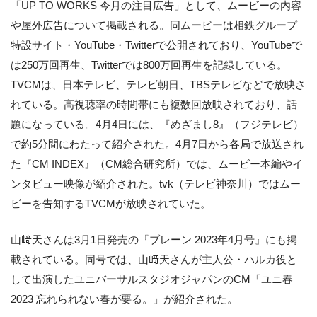
「UP TO WORKS 今月の注目広告」として、ムービーの内容
や屋外広告について掲載される。同ムービーは相鉄グループ
特設サイト・YouTube・Twitterで公開されており、YouTubeで
は250万回再生、Twitterでは800万回再生を記録している。
TVCMは、日本テレビ、テレビ朝日、TBSテレビなどで放映さ
れている。高視聴率の時間帯にも複数回放映されており、話
題になっている。4月4日には、『めざまし8』（フジテレビ）
で約5分間にわたって紹介された。4月7日から各局で放送され
た『CM INDEX』（CM総合研究所）では、ムービー本編やイ
ンタビュー映像が紹介された。tvk（テレビ神奈川）ではムー
ビーを告知するTVCMが放映されていた。
山﨑天さんは3月1日発売の『ブレーン 2023年4月号』にも掲
載されている。同号では、山﨑天さんが主人公・ハルカ役と
して出演したユニバーサルスタジオジャパンのCM「ユニ春
2023 忘れられない春が要る。」が紹介された。