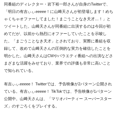
同番組のディレクター・岩下裕一郎さんが自身のTwitterで、
「明日の有吉ぃぃeeeee！に山﨑天さんが初登場します！めち
ゃくちゃオファーしてました！まごうことなき天才…！」と
ツイートした。山﨑天さんが同番組に出演するのは今回が初
めてだが、以前から熱烈にオファーしていたことを示唆し
た。「まごうことなき天才」とされており、実際に番組を収
録して、改めて山﨑天さんの圧倒的な実力を確信したことを
明かした。山﨑天さんはCMやバラエティ番組への出演などさ
まざまな活躍をみせており、業界での評価も非常に高いこと
で知られている。
有吉ぃぃeeeee！ Twitterでは、予告映像が2パターン公開され
ている。有吉ぃぃeeeee！ TikTokでは、予告映像が1パターン
公開中。山﨑天さんは、「マリオパーティー スーパースター
ズ」のすごろくをプレイする。