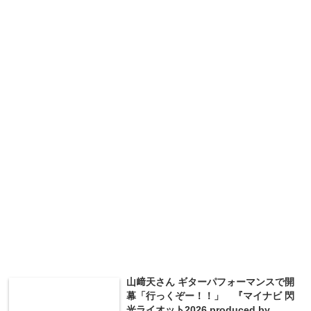
山﨑天さん ギターパフォーマンスで開
幕「行っくぞー！！」 『マイナビ 閃
光ライオット2026 produced by