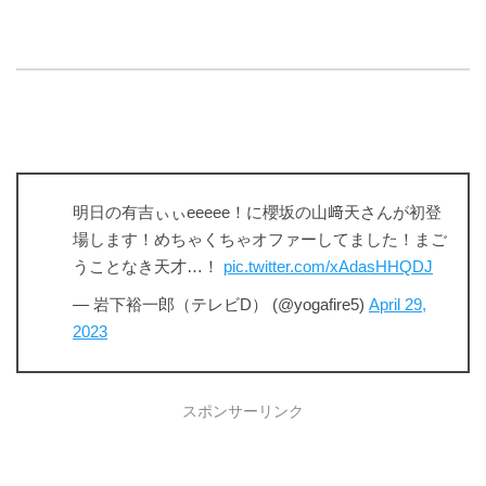
明日の有吉ぃぃeeeee！に櫻坂の山﨑天さんが初登
場します！めちゃくちゃオファーしてました！まご
うことなき天才…！
pic.twitter.com/xAdasHHQDJ
— 岩下裕一郎（テレビD） (@yogafire5)
April 29,
2023
スポンサーリンク