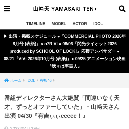
山﨑天 YAMASAKI TEN+
TIMELINE
MODEL
ACTOR
IDOL
▶︎ 出演・掲載スケジュール ●『COMMERCIAL PHOTO 2026年
8月号 (表紙)』× α7R VI ● 08/06『閃光ライオット2026
produced by SCHOOL OF LOCK!』応援アンバサダー ●
08/21『ViVi 2026年10月号 (表紙)』● 09/25 アニメーション映画
『我々は宇宙人』
ホーム
IDOL
櫻坂46
番組ディレクターさん大絶賛「間違いなく天
才。ずっとオファーしていた」・山﨑天さん
出演 04/30『有吉ぃぃeeeee！』
2023年4月29日