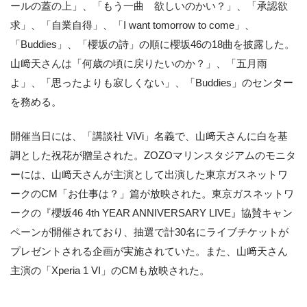
ールの蓋の上」、「もう一曲 欲しいのかい？」、「承認欲
求」、「自業自得」、「I want tomorrow to come」、
「Buddies」、「櫻坂の詩」の順に櫻坂46の18曲を披露した。
山﨑天さんは「何歳の頃に戻りたいのか？」、「五月雨
よ」、「思ったよりも寂しくない」、「Buddies」のセンター
を務める。
開催当日には、「講談社 ViVi」名義で、山﨑天さんに白を基
調とした祝花が贈呈された。ZOZOマリンスタジアムのモニタ
ーには、山﨑天さんが主演として出演した東京ガスネットワ
ークのCM「お仕事は？」篇が放映された。東京ガスネットワ
ークの『櫻坂46 4th YEAR ANNIVERSARY LIVE』協賛キャン
ペーンが開催されており、抽選で計30名にライブチケットが
プレゼントされる企画が実施されていた。また、山﨑天さん
主演の「Xperia 1 VI」のCMも放映された。