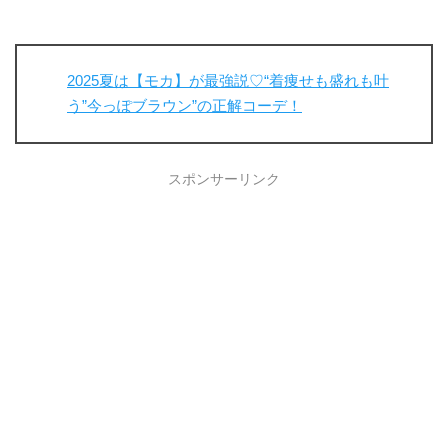
2025夏は【モカ】が最強説♡“着痩せも盛れも叶
う”今っぽブラウン”の正解コーデ！
スポンサーリンク