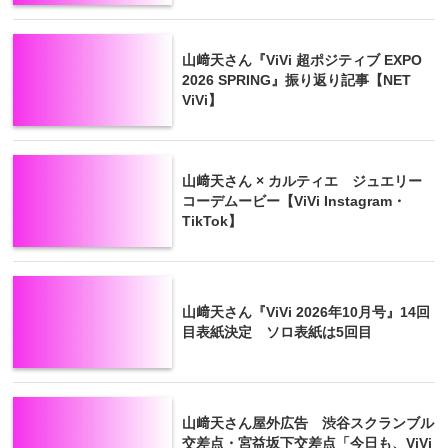
山﨑天さん『ViVi 超ポジティブ EXPO
2026 SPRING』振り返り記事【NET
ViVi】
山﨑天さん × カルティエ ジュエリー
コーデムービー【ViVi Instagram・
TikTok】
山﨑天さん『ViVi 2026年10月号』14回
目表紙決定 ソロ表紙は5回目
山﨑天さん屋外広告 渋谷スクランブル
交差点・宮益坂下交差点「今日も、ViVi