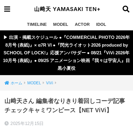
山﨑天 YAMASAKI TEN+
TIMELINE
MODEL
ACTOR
IDOL
▶︎ 出演・掲載スケジュール ●『COMMERCIAL PHOTO 2026年
8月号 (表紙)』× α7R VI ●『閃光ライオット2026 produced by
SCHOOL OF LOCK!』応援アンバサダー ● 08/21『ViVi 2026年
10月号 (表紙)』● 09/25 アニメーション映画『我々は宇宙人』目
黒小夏役
ホーム
MODEL
ViVi
山﨑天さん 編集者なりきり着回しコーデ記事
チェックキャミワンピース【NET ViVi】
2025年12月15日