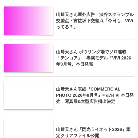
山﨑天さん屋外広告 渋谷スクランブル
交差点・宮益坂下交差点「今日も、ViVi
ってる？」
山﨑天さん ボウリング場でソロ連載
「テンコア」 専属モデル『ViVi 2026
年9月号』本日発売
山﨑天さん表紙『COMMERCIAL
PHOTO 2026年8月号』× α7R VI 本日発
売 写真展&大型広告掲出決定
山﨑天さん『閃光ライオット2026』限
定クリアファイル公開