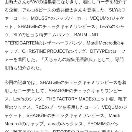
山﨑天さんがViViの編集者になりきり、着回しコーデを紹介す
る企画。アルコ&ピースの酒井健太さんも登場した。SLYのフ
ァーコート、MOUSSYのジップパーカー、VEQUMのジャケ
ット、SHAGGIEのチェックキャミワンピース、Levi’sのシャ
ツ、SLYのヒョウ柄デニムパンツ、BAUM UND
PFERDGARTENのレザーハーフパンツ、Mardi Mercrediのキ
ャップ、CHRISTINE PROJECTのバッグ、DTYYPEのローフ
ァーを着回した。「天ちゃんの編集用語辞典」として、専門
用語も紹介された。
今回の記事では、SHAGGIEのチェックキャミワンピースを着
用したコーデとして、SHAGGIEのチェックキャミワンピー
ス、Levi’sのシャツ、THE FACTORY MADEのニット帽、靴下
屋のソックス、R&Eのブーツを着用したコーデ、VEQUMのジ
ャケット、SHAGGIEのチェックキャミワンピース、Mardi
Mercrediのキャップ、auraのネックレス、YEOMIMのバッ
グ、靴下屋のソックス、DTYYPEのローファーを着用したコ