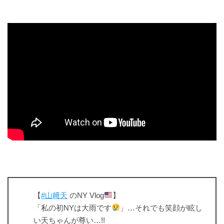
【
#山﨑天
のNY Vlog
】
「私の初NYは大雨です
」…それでも笑顔が眩し
い天ちゃんが尊い…!!