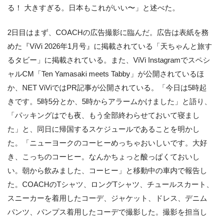
る！ 大きすぎる。日本もこれがいい〜」と述べた。
2日目はまず、COACHの広告撮影に臨んだ。広告は表紙を務
めた『ViVi 2026年1月号』に掲載されている「天ちゃんと旅す
るタビー」に掲載されている。また、ViVi Instagramでスペシ
ャルCM「Ten Yamasaki meets Tabby」が公開されているほ
か、NET ViViではPR記事が公開されている。「今日は5時起
きです。5時5分とか、5時からアラームかけました」と語り、
「パッキングはでも夜、もう全部終わらせておいて寝まし
た」と、同日に帰国するスケジュールであることを明かし
た。「ニューヨークのコーヒーめっちゃおいしいです。大好
き、こっちのコーヒー。なんかちょっと酸っぱくておいし
い。朝から飲みました、コーヒー」と移動中の車内で報告し
た。COACHのTシャツ、ロングTシャツ、チュールスカート、
スニーカーを着用したコーデ、ジャケット、ドレス、デニム
パンツ、パンプス着用したコーデで撮影した。撮影を担当し