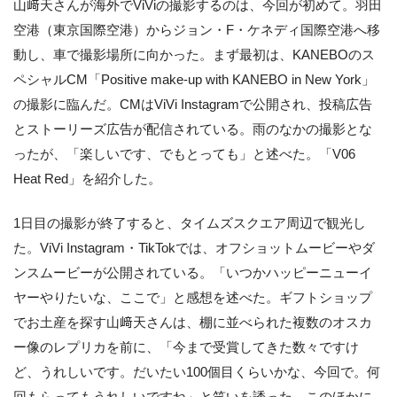
山﨑天さんが海外でViViの撮影するのは、今回が初めて。羽田
空港（東京国際空港）からジョン・F・ケネディ国際空港へ移
動し、車で撮影場所に向かった。まず最初は、KANEBOのス
ペシャルCM「Positive make-up with KANEBO in New York」
の撮影に臨んだ。CMはViVi Instagramで公開され、投稿広告
とストーリーズ広告が配信されている。雨のなかの撮影とな
ったが、「楽しいです、でもとっても」と述べた。「V06
Heat Red」を紹介した。
1日目の撮影が終了すると、タイムズスクエア周辺で観光し
た。ViVi Instagram・TikTokでは、オフショットムービーやダ
ンスムービーが公開されている。「いつかハッピーニューイ
ヤーやりたいな、ここで」と感想を述べた。ギフトショップ
でお土産を探す山﨑天さんは、棚に並べられた複数のオスカ
ー像のレプリカを前に、「今まで受賞してきた数々ですけ
ど、うれしいです。だいたい100個目くらいかな、今回で。何
回もらってもうれしいですね」と笑いを誘った。このほかに