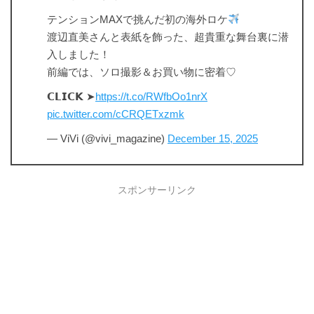
テンションMAXで挑んだ初の海外ロケ
渡辺直美さんと表紙を飾った、超貴重な舞台裏に潜
入しました！
前編では、ソロ撮影＆お買い物に密着♡
𝗖𝗟𝗜𝗖𝗞 ➤
https://t.co/RWfbOo1nrX
pic.twitter.com/cCRQETxzmk
— ViVi (@vivi_magazine)
December 15, 2025
スポンサーリンク