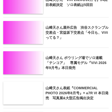
目表紙決定 ソロ表紙は5回目
山﨑天さん屋外広告 渋谷スクランブル
交差点・宮益坂下交差点「今日も、ViVi
ってる？」
山﨑天さん ボウリング場でソロ連載
「テンコア」 専属モデル『ViVi 2026
年9月号』本日発売
山﨑天さん表紙『COMMERCIAL
PHOTO 2026年8月号』× α7R VI 本日発
売 写真展&大型広告掲出決定