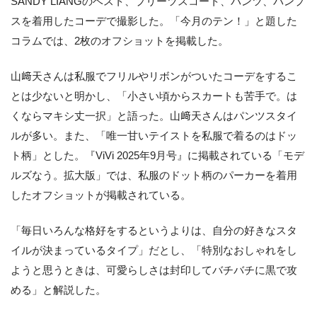
SANDY LIANGのベスト、プリーツスコート、パンツ、パンプ
スを着用したコーデで撮影した。「今月のテン！」と題した
コラムでは、2枚のオフショットを掲載した。
山﨑天さんは私服でフリルやリボンがついたコーデをするこ
とは少ないと明かし、「小さい頃からスカートも苦手で。は
くならマキシ丈一択」と語った。山﨑天さんはパンツスタイ
ルが多い。また、「唯一甘いテイストを私服で着るのはドッ
ト柄」とした。『ViVi 2025年9月号』に掲載されている「モデ
ルズなう。拡大版」では、私服のドット柄のパーカーを着用
したオフショットが掲載されている。
「毎日いろんな格好をするというよりは、自分の好きなスタ
イルが決まっているタイプ」だとし、「特別なおしゃれをし
ようと思うときは、可愛らしさは封印してバチバチに黒で攻
める」と解説した。