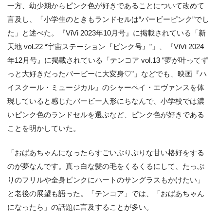
一方、幼少期からピンク色が好きであることについて改めて
言及し、「小学生のときもランドセルは“バービーピンク”でし
た」と述べた。『ViVi 2023年10月号』に掲載されている「新
天地 vol.22 “宇宙ステーション『ピンク号』”」、『ViVi 2024
年12月号』に掲載されている「テンコア vol.13 “夢が叶ってず
っと大好きだったバービーに大変身♡”」などでも、映画『ハ
イスクール・ミュージカル』のシャーペイ・エヴァンスを体
現していると感じたバービー人形にちなんで、小学校では濃
いピンク色のランドセルを選ぶなど、ピンク色が好きである
ことを明かしていた。
「おばあちゃんになったらすごいぶりぶりな甘い格好をする
のが夢なんです。真っ白な髪の毛をくるくるにして、たっぷ
りのフリルや全身ピンクにハートのサングラスもかけたい」
と老後の展望も語った。「テンコア」では、「おばあちゃん
になったら」の話題に言及することが多い。