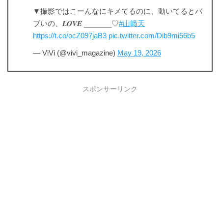
▼撮影ではこーんなにキメてるのに、動いてるとバ
ブいの、𝑳𝑶𝑽𝑬 _______♡
#山﨑天
https://t.co/ocZ097jaB3
pic.twitter.com/Dib9mi56b5
— ViVi (@vivi_magazine)
May 19, 2026
スポンサーリンク