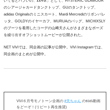
いてるとバブいの、𝑳𝑶𝑽𝑬」として、HYSTERIC GLAMOUR
のシアージャカードタンクトップ、GUのタンクトップ、
adidas Originalsのミニスカート、Mardi Mercrediのリボンバレ
ッタ、GOLDYのイヤーカフ、MURUAのバッグ、MICHIXSLY
のブーツを着用したコーデの山﨑天さんがさまざまなポーズ
を繰り出すオフショットムービーが公開された。
NET ViViでは、同企画の記事が公開中。ViVi Instagramでは、
同企画のまとめが公開中。
ViVi６月号モノトーン企画の
#天ちゃん
の₺ƾ₺ƾ動画
をどーぞ！(リピート再生推奨)