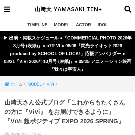
山﨑天 YAMASAKI TEN+
TIMELINE
MODEL
ACTOR
IDOL
▶︎ 出演・掲載スケジュール ●『COMMERCIAL PHOTO 2026年
8月号 (表紙)』× α7R VI ● 08/06『閃光ライオット2026
produced by SCHOOL OF LOCK!』応援アンバサダー ●
08/21『ViVi 2026年10月号 (表紙)』● 09/25 アニメーション映画
『我々は宇宙人』
ホーム
MODEL
ViVi
山﨑天さん公式ブログ「これからもたくさん
の方に『ViVi』 をお届けできるように」
『ViVi 超ポジティブ EXPO 2026 SPRING』
2026年5月20日