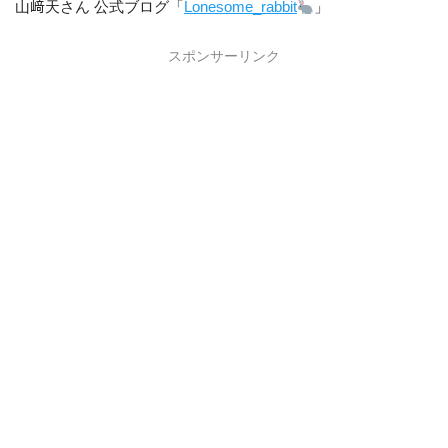
山﨑天さん 公式ブログ「
Lonesome_rabbit
」
スポンサーリンク