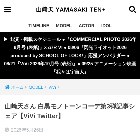
山﨑天 YAMASAKI TEN+
TIMELINE
MODEL
ACTOR
IDOL
▶︎ 出演・掲載スケジュール ●『COMMERCIAL PHOTO 2026年
8月号 (表紙)』× α7R VI ● 08/06『閃光ライオット2026
produced by SCHOOL OF LOCK!』応援アンバサダー ●
08/21『ViVi 2026年10月号 (表紙)』● 09/25 アニメーション映画
『我々は宇宙人』
ホーム
MODEL
ViVi
山﨑天さん 白黒モノトーンコーデ第3弾記事シ
ェア【ViVi Twitter】
2026年5月26日