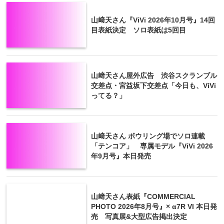
山﨑天さん『ViVi 2026年10月号』14回
目表紙決定 ソロ表紙は5回目
山﨑天さん屋外広告 渋谷スクランブル
交差点・宮益坂下交差点「今日も、ViVi
ってる？」
山﨑天さん ボウリング場でソロ連載
「テンコア」 専属モデル『ViVi 2026
年9月号』本日発売
山﨑天さん表紙『COMMERCIAL
PHOTO 2026年8月号』× α7R VI 本日発
売 写真展&大型広告掲出決定