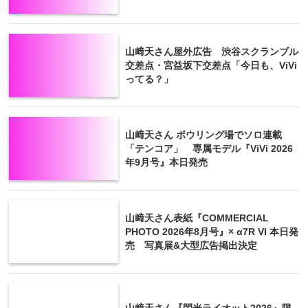
山﨑天さん屋外広告 渋谷スクランブル
交差点・宮益坂下交差点「今日も、ViVi
ってる？」
山﨑天さん ボウリング場でソロ連載
「テンコア」 専属モデル『ViVi 2026
年9月号』本日発売
山﨑天さん表紙『COMMERCIAL
PHOTO 2026年8月号』× α7R VI 本日発
売 写真展&大型広告掲出決定
山﨑天さん『閃光ライオット2026』限